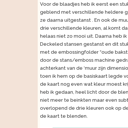
Voor de blaadjes heb ik eerst een stu
geblend met verschillende heldere g
ze daarna uitgestanst . En ook de muu
drie verschillende kleuren, al komt da
helaas niet zo mooi uit. Daarna heb i
Deckeled stansen gestanst en dit st
met de embossingfolder “oude baks
door de stans/emboss machine gedra
achterkant van de ‘muur zijn dimensi
toen ik hem op de basiskaart legde v
de kaart nog even wat kleur moest kr
heb ik gedaan, heel licht door de ble
niet meer te beinkten maar even subti
overlopend de drie kleuren ook op d
de kaart te blenden.