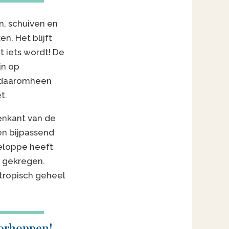
n, schuiven en
n. Het blijft
t iets wordt! De
jn op
n daaromheen
t.
enkant van de
ven bijpassend
eloppe heeft
 gekregen.
tropisch geheel
orhoppen!