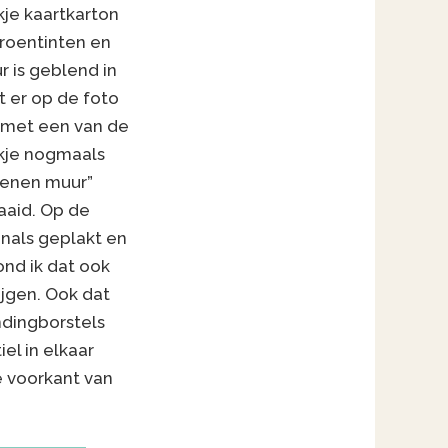
kje kaartkarton
roentinten en
r is geblend in
t er op de foto
k met een van de
ukje nogmaals
tenen muur”
aid. Op de
onals geplakt en
ond ik dat ook
ijgen. Ook dat
ndingborstels
el in elkaar
e voorkant van