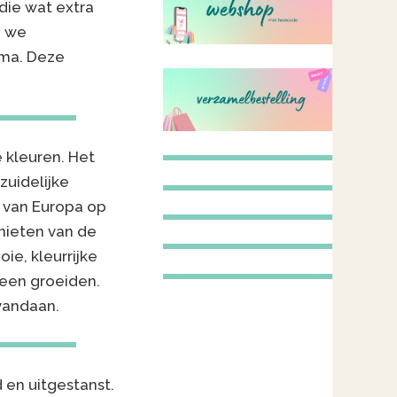
die wat extra
n we
ema. Deze
e kleuren. Het
zuidelijke
n van Europa op
enieten van de
ie, kleurrijke
een groeiden.
 vandaan.
en uitgestanst.