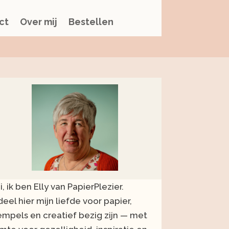
ct
Over mij
Bestellen
i, ik ben Elly van PapierPlezier.
 deel hier mijn liefde voor papier,
empels en creatief bezig zijn — met