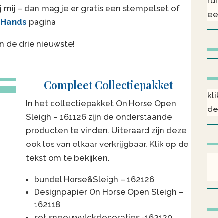
ru
j mij – dan mag je er gratis een stempelset of
ee
Hands
pagina
ijn de drie nieuwste!
Compleet Collectiepakket
kl
In het collectiepakket On Horse Open
de
Sleigh – 161126 zijn de onderstaande
producten te vinden. Uiteraard zijn deze
ook los van elkaar verkrijgbaar. Klik op de
tekst om te bekijken.
bundel Horse&Sleigh –
162126
Designpapier On Horse Open Sleigh –
162118
set sneeuwvlokdecoraties -162129