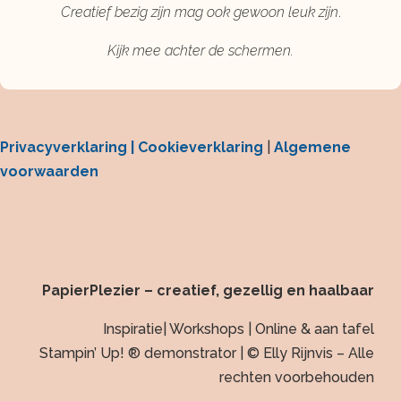
Creatief bezig zijn mag ook gewoon leuk zijn
.
Kijk mee achter de schermen.
Privacyverklaring |
Cookieverklaring
|
Algemene
voorwaarden
PapierPlezier – creatief, gezellig en haalbaar
Inspiratie| Workshops | Online & aan tafel
Stampin’ Up! ® demonstrator | © Elly Rijnvis – Alle
rechten voorbehouden