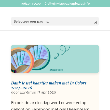
0610341500
ellyrijnvis@papierplezier.info
Selecteer een pagina
Dank je wel kaartjes maken met In Colors
2024–2026
door
EllyRijnvis
|
7 apr 2026
En ook deze dinsdag werd er weer volop
gehopt op Facebook met ons Dreamteam.