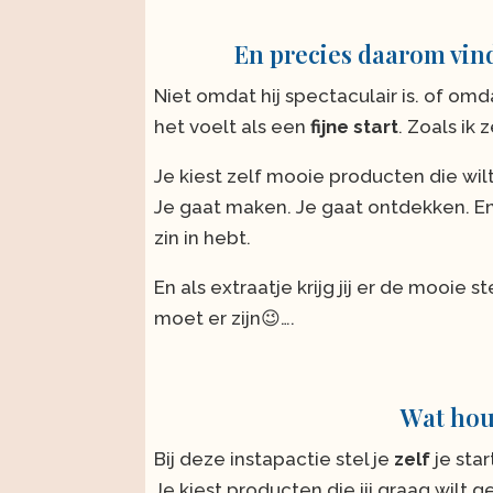
En precies daarom vind
Niet omdat hij spectaculair is. of omda
het voelt als een
fijne start
. Zoals ik 
Je kiest zelf mooie producten die wil
Je gaat maken. Je gaat ontdekken. En 
zin in hebt.
En als extraatje krijg jij er de mooie 
moet er zijn😉….
Wat hou
Bij deze instapactie stel je
zelf
je sta
Je kiest producten die jij graag wilt