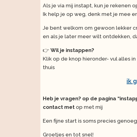
Als je via mij instapt, kun je rekenen
Ik help je op weg, denk met je mee e
Je bent welkom om gewoon lekker crea
en als je later meer wilt ontdekken, d
👉
Wil je instappen?
Klik op de knop hieronder- vul alles i
thuis
ik 
Heb je vragen? op de pagina “instap
contact met
op met mij
Een fijne start is soms precies genoeg
Groetjes en tot snel!