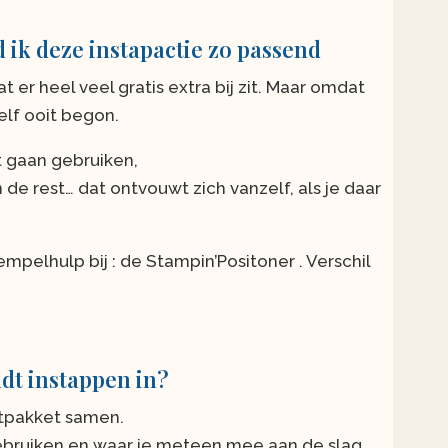
 ik deze instapactie zo passend
t er heel veel gratis extra bij zit. Maar omdat
zelf ooit begon.
t gaan gebruiken,
de rest… dat ontvouwt zich vanzelf, als je daar
stempelhulp bij : de Stampin’Positoner . Verschil
dt instappen in?
rtpakket samen.
 gebruiken en waar je meteen mee aan de slag