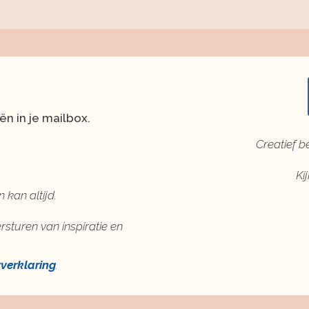
ën in je mailbox.
Creatief b
Ki
 kan altijd.
rsturen van inspiratie en
yverklaring
.